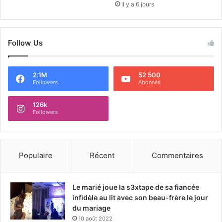
il y a 6 jours
Follow Us
2.1M
52 500
Followers
Abonnés
126k
Followers
Populaire
Récent
Commentaires
Le marié joue la s3xtape de sa fiancée
infidèle au lit avec son beau-frère le jour
du mariage
10 août 2022