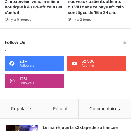
Zimbabwéen vend la même
nouveaux patients atteints
boutique à 4 sud-africains et
du VIH dans ce pays africain
s’enfuit
sont âgés de 15 à 24 ans
il y a 5 heures
il y a 2 jours
Follow Us
2.1M
52 500
Followers
Abonnés
126k
Followers
Populaire
Récent
Commentaires
Le marié joue la s3xtape de sa fiancée