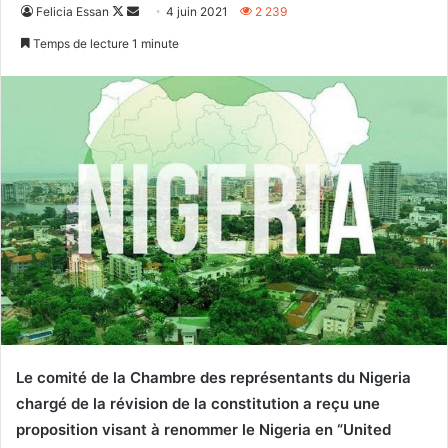
Follow
Envoyer
Felicia Essan
4 juin 2021
2 239
on
un
Temps de lecture 1 minute
X
courriel
Le comité de la Chambre des représentants du Nigeria
chargé de la révision de la constitution a reçu une
proposition visant à renommer le Nigeria en “United