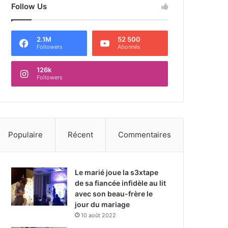
Follow Us
2.1M
52 500
Followers
Abonnés
126k
Followers
Populaire
Récent
Commentaires
Le marié joue la s3xtape
de sa fiancée infidèle au lit
avec son beau-frère le
jour du mariage
10 août 2022