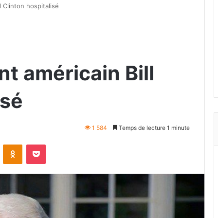
l Clinton hospitalisé
nt américain Bill
isé
1 584
Temps de lecture 1 minute
VKontakte
Odnoklassniki
Pocket