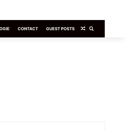
Article Aléatoire
Rechercher
OGIE
CONTACT
GUEST POSTS