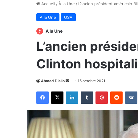
Accueil
/
À la Une
/
L’ancien président américain Bil
À la Une
USA
A la Une
L’ancien préside
Clinton hospital
Envoyer
Ahmad Diallo
15 octobre 2021
un
Facebook
X
Linkedin
Tumblr
Pinterest
Reddit
courriel