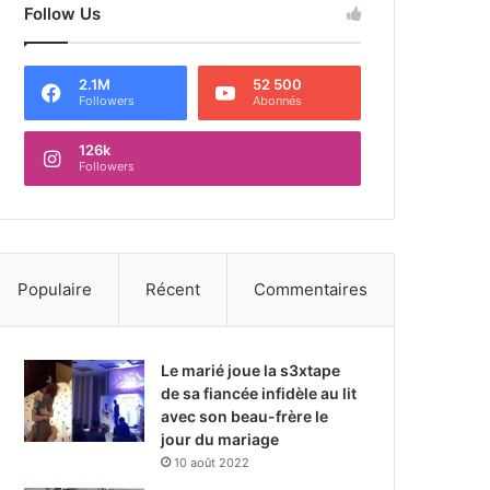
Follow Us
2.1M
52 500
Followers
Abonnés
126k
Followers
Populaire
Récent
Commentaires
Le marié joue la s3xtape
de sa fiancée infidèle au lit
avec son beau-frère le
jour du mariage
10 août 2022