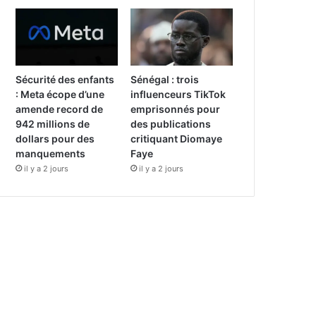
Sécurité des enfants
Sénégal : trois
: Meta écope d’une
influenceurs TikTok
amende record de
emprisonnés pour
942 millions de
des publications
dollars pour des
critiquant Diomaye
manquements
Faye
il y a 2 jours
il y a 2 jours