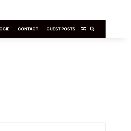
Article Aléatoire
Rechercher
OGIE
CONTACT
GUEST POSTS