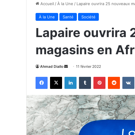
Accueil
/
À la Une
/
Lapaire ouvrira 25 nouveaux m
À la Une
Santé
Société
Lapaire ouvrira
magasins en Afr
Envoyer
Ahmad Diallo
11 février 2022
un
Facebook
X
Linkedin
Tumblr
Pinterest
Reddit
courriel