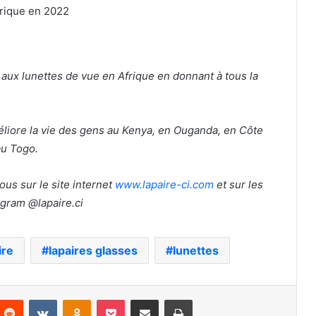
ès aux lunettes de vue en Afrique en donnant à tous la
liore la vie des gens au Kenya, en Ouganda, en Côte
au Togo.
ous sur le site internet
www.lapaire-ci.com
et sur les
agram @lapaire.ci
ire
lapaires glasses
lunettes
nterest
Reddit
VKontakte
Odnoklassniki
Pocket
Partager par email
Imprimer