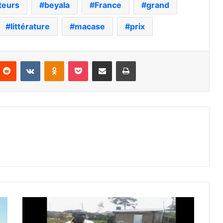
teurs
beyala
France
grand
littérature
macase
prix
nterest
Reddit
VKontakte
Odnoklassniki
Pocket
Partager par email
Imprimer