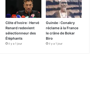
Côte d’Ivoire : Hervé
Guinée : Conakry
Renard redevient
réclame à la France
sélectionneur des
le crâne de Bokar
Éléphants
Biro
il y a 1 jour
il y a 1 jour