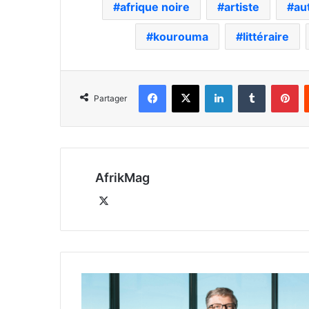
afrique noire
artiste
au
kourouma
littéraire
Facebook
X
Linkedin
Tumblr
Pi
Partager
AfrikMag
X