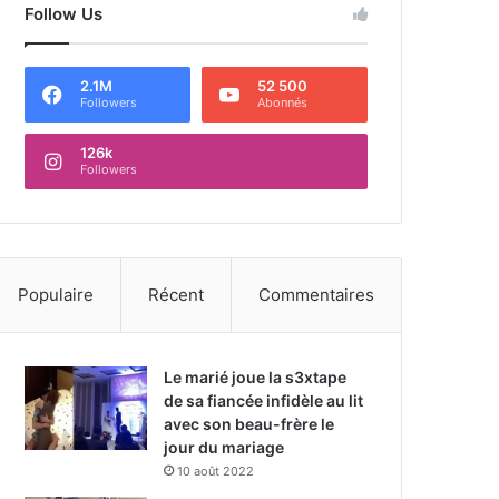
Follow Us
2.1M
52 500
Followers
Abonnés
126k
Followers
Populaire
Récent
Commentaires
Le marié joue la s3xtape
de sa fiancée infidèle au lit
avec son beau-frère le
jour du mariage
10 août 2022