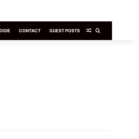
Article Aléatoire
Rechercher
OGIE
CONTACT
GUEST POSTS