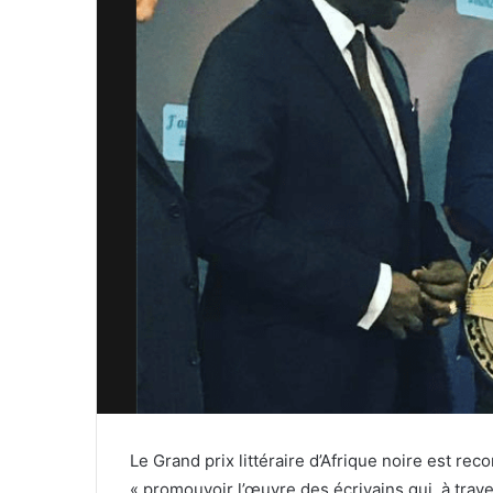
Le Grand prix littéraire d’Afrique noire est re
« promouvoir l’œuvre des écrivains qui, à trave