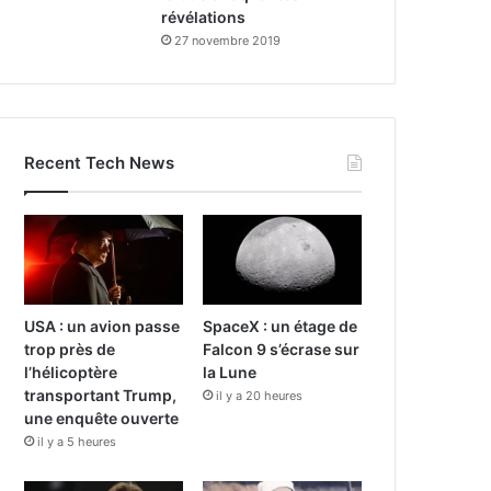
révélations
27 novembre 2019
Recent Tech News
USA : un avion passe
SpaceX : un étage de
trop près de
Falcon 9 s’écrase sur
l’hélicoptère
la Lune
transportant Trump,
il y a 20 heures
une enquête ouverte
il y a 5 heures