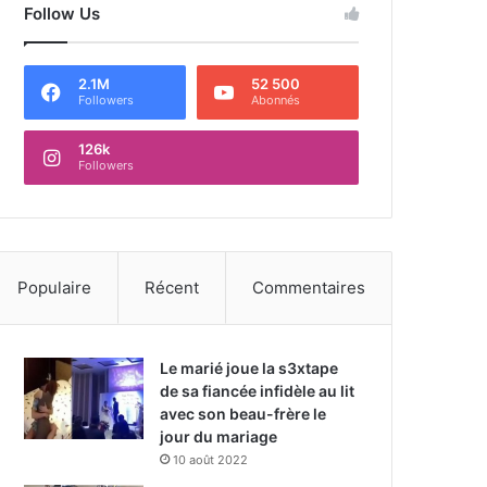
Follow Us
2.1M
52 500
Followers
Abonnés
126k
Followers
Populaire
Récent
Commentaires
Le marié joue la s3xtape
de sa fiancée infidèle au lit
avec son beau-frère le
jour du mariage
10 août 2022