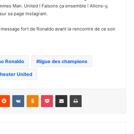
mmes Man. United ! Faisons ça ensemble ! Allons-y,
e sur sa page Instagram.
no Ronaldo
ligue des champions
hester United
nterest
Reddit
VKontakte
Odnoklassniki
Pocket
Partager par email
Imprimer