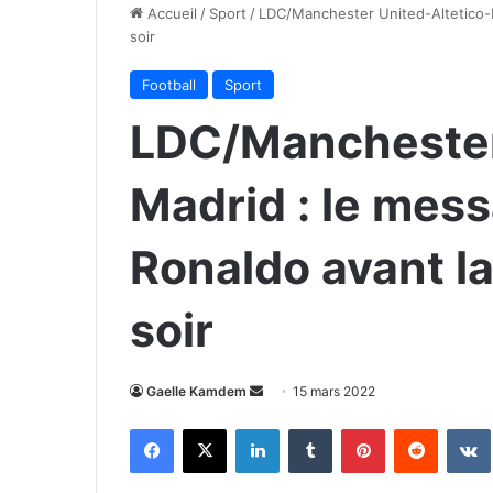
Accueil
/
Sport
/
LDC/Manchester United-Altetico-M
soir
Football
Sport
LDC/Manchester
Madrid : le mess
Ronaldo avant la
soir
Envoyer
Gaelle Kamdem
15 mars 2022
un
Facebook
X
Linkedin
Tumblr
Pinterest
Reddit
courriel