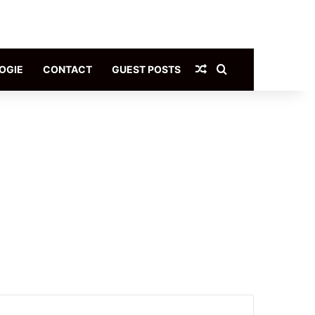
Article Aléatoire
Rechercher
OGIE
CONTACT
GUEST POSTS