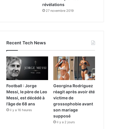
révélations
27 novembre 2019
Recent Tech News
Football : Jorge
Georgina Rodriguez
Messi, le père de Leo
réagit après avoir été
Messi, est décédé à
victime de
l’âge de 68 ans
grossophobie avant
son mariage
il y a 16 heures
supposé
il y a 2 jours