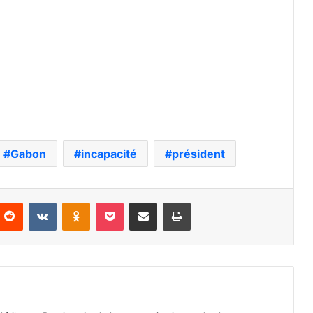
Gabon
incapacité
président
nterest
Reddit
VKontakte
Odnoklassniki
Pocket
Partager par email
Imprimer