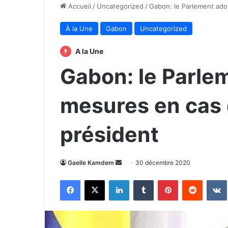
Accueil
/
Uncategorized
/
Gabon: le Parlement ado
À la Une
Gabon
Uncategorized
A la Une
Gabon: le Parle
mesures en cas 
président
Envoyer
Gaelle Kamdem
30 décembre 2020
un
Facebook
X
Linkedin
Tumblr
Pinterest
Reddit
courriel