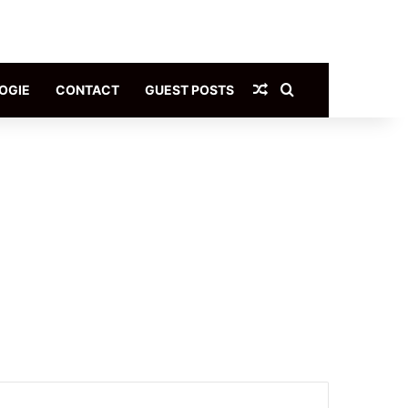
Article Aléatoire
Rechercher
OGIE
CONTACT
GUEST POSTS