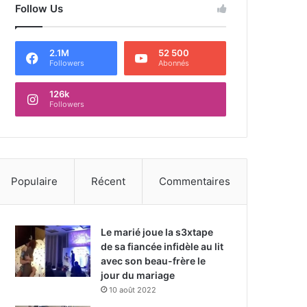
Follow Us
2.1M
52 500
Followers
Abonnés
126k
Followers
Populaire
Récent
Commentaires
Le marié joue la s3xtape
de sa fiancée infidèle au lit
avec son beau-frère le
jour du mariage
10 août 2022