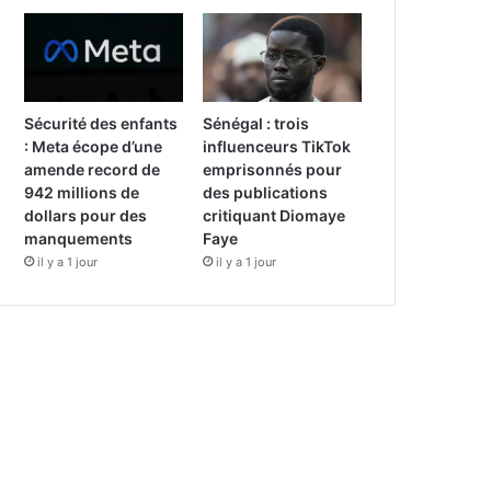
Sécurité des enfants
Sénégal : trois
: Meta écope d’une
influenceurs TikTok
amende record de
emprisonnés pour
942 millions de
des publications
dollars pour des
critiquant Diomaye
manquements
Faye
il y a 1 jour
il y a 1 jour