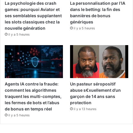
La psychologie des crash
La personnalisation par l’IA
games: pourquoi Aviator et
dans le betting: la fin des
ses semblables supplantent
bannières de bonus
les slots classiques chez la
génériques
nouvelle génération
il y a 5 heures
il y a 5 heures
Agents IA contre la fraude:
Un pasteur séropositif
comment les algorithmes
abuse s€xuellement d’un
traquent les multi-comptes,
garçon de 14 ans sans
les fermes de bots et l’abus
protection
de bonus en temps réel
il y a 13 heures
il y a 5 heures