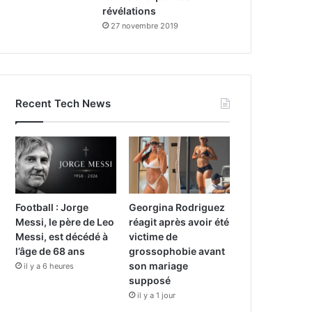
révélations
27 novembre 2019
Recent Tech News
Football : Jorge
Georgina Rodriguez
Messi, le père de Leo
réagit après avoir été
Messi, est décédé à
victime de
l’âge de 68 ans
grossophobie avant
son mariage
il y a 6 heures
supposé
il y a 1 jour