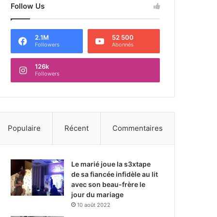
Follow Us
2.1M
52 500
Followers
Abonnés
126k
Followers
Populaire
Récent
Commentaires
Le marié joue la s3xtape
de sa fiancée infidèle au lit
avec son beau-frère le
jour du mariage
10 août 2022