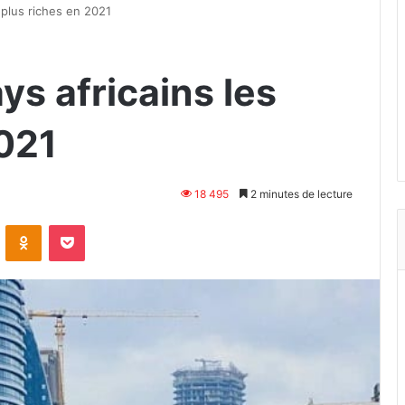
 plus riches en 2021
ys africains les
2021
18 495
2 minutes de lecture
VKontakte
Odnoklassniki
Pocket