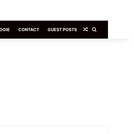
Article Aléatoire
Rechercher
OGIE
CONTACT
GUEST POSTS