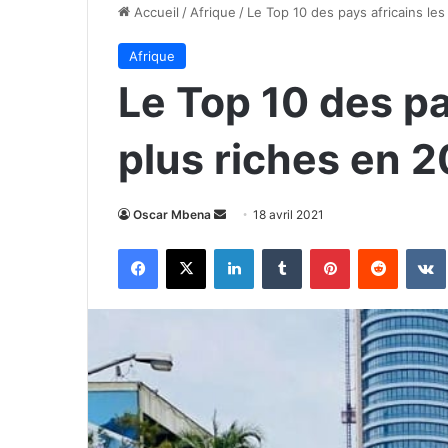
Accueil
/
Afrique
/
Le Top 10 des pays africains les
Afrique
Le Top 10 des pa
plus riches en 
Envoyer
Oscar Mbena
18 avril 2021
un
Facebook
X
Linkedin
Tumblr
Pinterest
Reddit
courriel