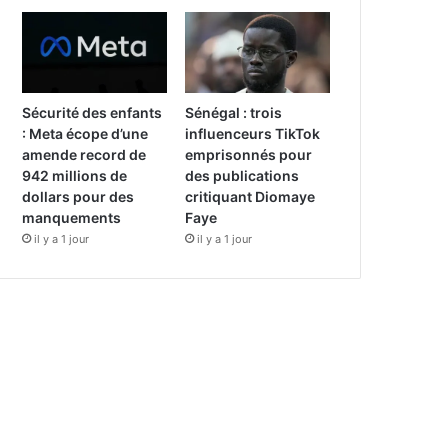
Sécurité des enfants
Sénégal : trois
: Meta écope d’une
influenceurs TikTok
amende record de
emprisonnés pour
942 millions de
des publications
dollars pour des
critiquant Diomaye
manquements
Faye
il y a 1 jour
il y a 1 jour