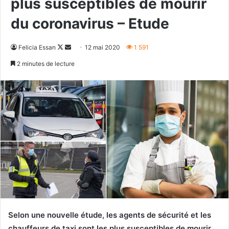
plus susceptibles de mourir
du coronavirus – Etude
Follow
Envoyer
Felicia Essan
12 mai 2020
1 591
on
un
2 minutes de lecture
X
courriel
Selon une nouvelle étude, les agents de sécurité et les
chauffeurs de taxi sont les plus susceptibles de mourir