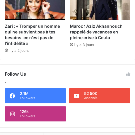
Zari : « Tromper un homme
Maroc : Aziz Akhannouch
qui ne subvient pas à tes
rappelé de vacances en
besoins, ce n’est pas de
pleine crise à Ceuta
l’infidélité »
il y a 3 jours
il y a 2 jours
Follow Us
2.1M
52 500
Followers
Abonnés
126k
Followers