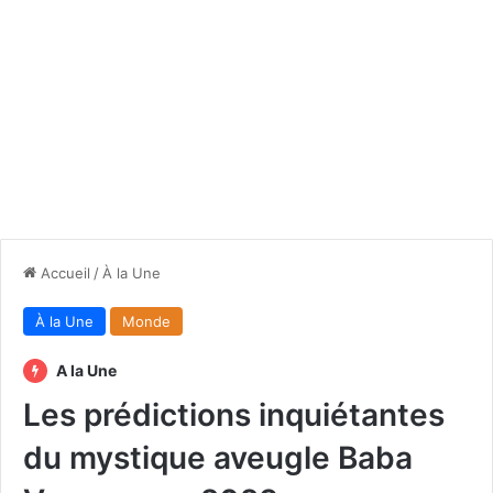
Accueil
/
À la Une
À la Une
Monde
A la Une
Les prédictions inquiétantes
du mystique aveugle Baba