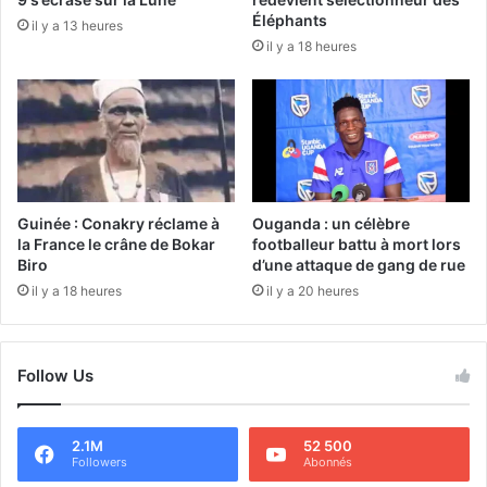
Éléphants
il y a 13 heures
il y a 18 heures
Guinée : Conakry réclame à
Ouganda : un célèbre
la France le crâne de Bokar
footballeur battu à mort lors
Biro
d’une attaque de gang de rue
il y a 18 heures
il y a 20 heures
Follow Us
2.1M
52 500
Followers
Abonnés