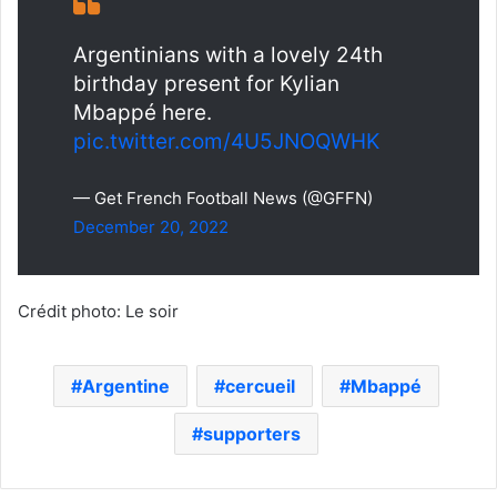
Argentinians with a lovely 24th
birthday present for Kylian
Mbappé here.
pic.twitter.com/4U5JNOQWHK
— Get French Football News (@GFFN)
December 20, 2022
Crédit photo: Le soir
Argentine
cercueil
Mbappé
supporters