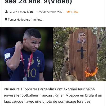
ses 24 ans »(Vidéo)
Follow
Envoyer
Felicia Essan
22 décembre 2022
1 584
on
un
Temps de lecture 1 minute
X
courriel
Plusieurs supporters argentins ont exprimé leur haine
envers le footballeur français, Kylian Mbappé en brûlant un
faux cercueil avec une photo de son visage lors des