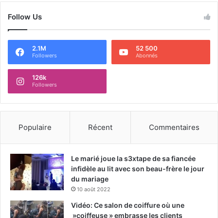
Follow Us
2.1M
52 500
Followers
Abonnés
126k
Followers
Populaire
Récent
Commentaires
Le marié joue la s3xtape de sa fiancée
infidèle au lit avec son beau-frère le jour
du mariage
10 août 2022
Vidéo: Ce salon de coiffure où une
»coiffeuse » embrasse les clients