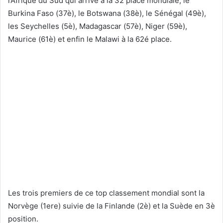
l’Afrique du Sud qui arrive à la 32 place mondiale, le
Burkina Faso (37è), le Botswana (38è), le Sénégal (49è),
les Seychelles (5è), Madagascar (57è), Niger (59è),
Maurice (61è) et enfin le Malawi à la 62é place.
Les trois premiers de ce top classement mondial sont la
Norvège (1ere) suivie de la Finlande (2è) et la Suède en 3è
position.