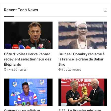
Recent Tech News
Côte d’Ivoire : Hervé Renard
Guinée : Conakry réclame à
redevient sélectionneur des
la France le crâne de Bokar
Éléphants
Biro
il y a 20 heures
il y a 20 heures
Ouganda : un célèbre
FIFA : Le Premier ministre