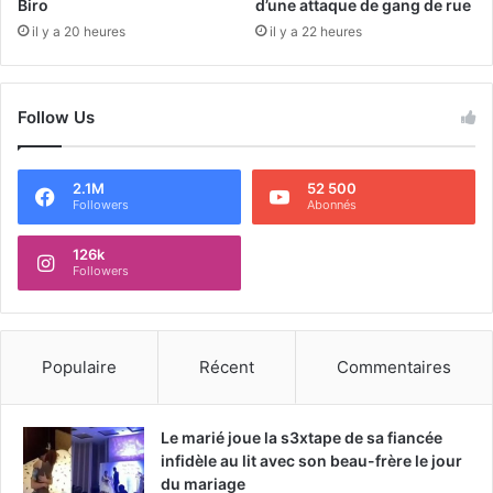
Biro
d’une attaque de gang de rue
il y a 20 heures
il y a 22 heures
Follow Us
2.1M
52 500
Followers
Abonnés
126k
Followers
Populaire
Récent
Commentaires
Le marié joue la s3xtape de sa fiancée
infidèle au lit avec son beau-frère le jour
du mariage