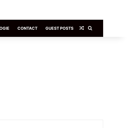
Article Aléatoire
Rechercher
OGIE
CONTACT
GUEST POSTS