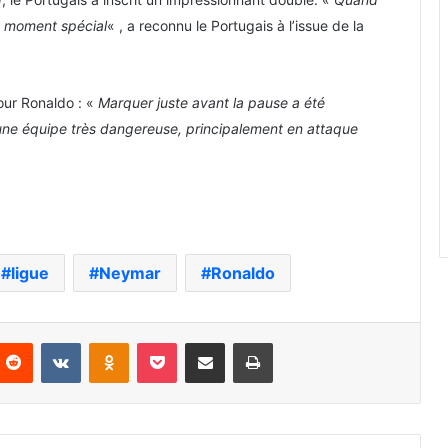
n moment spécial
« , a reconnu le Portugais à l’issue de la
our Ronaldo : «
Marquer juste avant la pause a été
 une équipe très dangereuse, principalement en attaque
ligue
Neymar
Ronaldo
nterest
Reddit
VKontakte
Odnoklassniki
Pocket
Partager par email
Imprimer