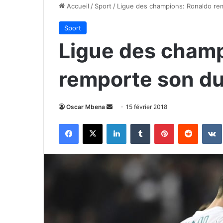
Accueil
/
Sport
/
Ligue des champions: Ronaldo re
Sport
Ligue des champ
remporte son du
Envoyer
Oscar Mbena
15 février 2018
un
Facebook
X
Linkedin
Tumblr
Pinterest
Reddit
courriel