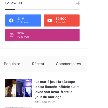
Follow Us
2.1M
52 500
Followers
Abonnés
126k
Followers
Populaire
Récent
Commentaires
Le marié joue la s3xtape
de sa fiancée infidèle au lit
avec son beau-frère le
jour du mariage
10 août 2022