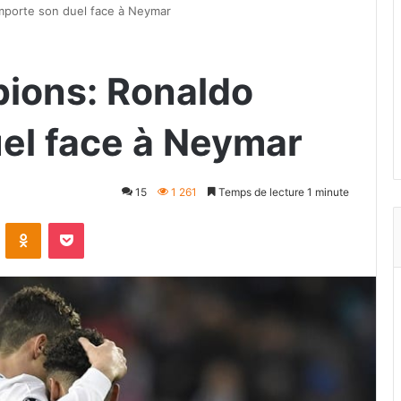
mporte son duel face à Neymar
ions: Ronaldo
el face à Neymar
15
1 261
Temps de lecture 1 minute
VKontakte
Odnoklassniki
Pocket