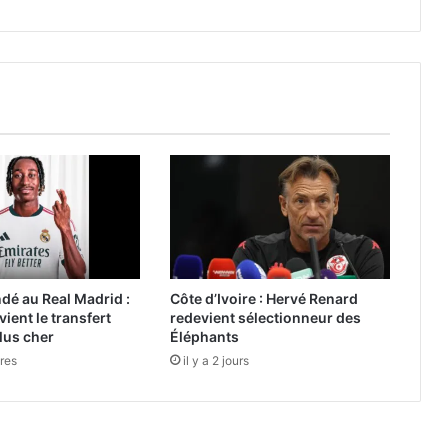
é au Real Madrid :
Côte d’Ivoire : Hervé Renard
evient le transfert
redevient sélectionneur des
plus cher
Éléphants
ures
il y a 2 jours