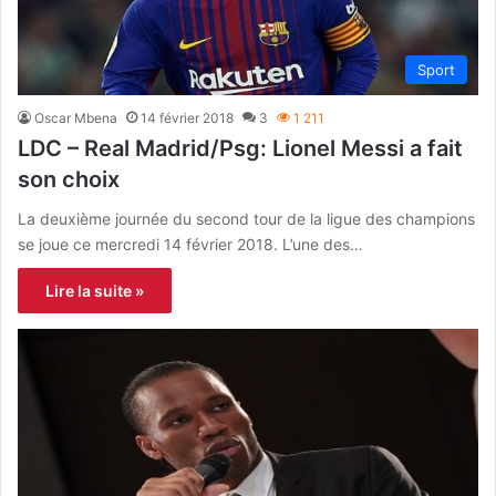
Sport
Oscar Mbena
14 février 2018
3
1 211
LDC – Real Madrid/Psg: Lionel Messi a fait
son choix
La deuxième journée du second tour de la ligue des champions
se joue ce mercredi 14 février 2018. L’une des…
Lire la suite »