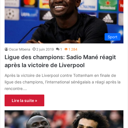
Sport
Oscar Mbena
2 juin 2019
1
1 284
Ligue des champions: Sadio Mané réagit
après la victoire de Liverpool
Après la victoire de Liverpool contre Tottenham en finale de
ligue des champions, l’international sénégalais a réagi après la
rencontre.…
Lire la suite »