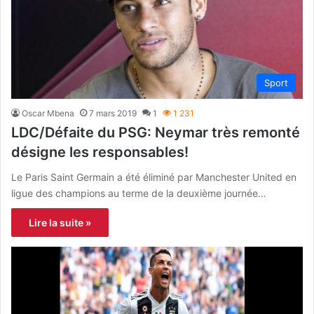
Sport
Oscar Mbena
7 mars 2019
1
1 231
LDC/Défaite du PSG: Neymar très remonté
désigne les responsables!
Le Paris Saint Germain a été éliminé par Manchester United en
ligue des champions au terme de la deuxième journée…
Lire la suite »