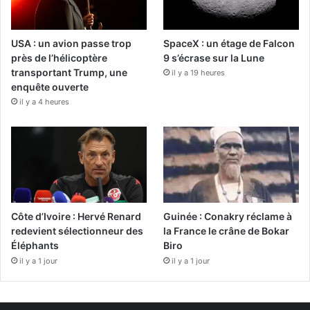
USA : un avion passe trop
SpaceX : un étage de Falcon
près de l’hélicoptère
9 s’écrase sur la Lune
transportant Trump, une
il y a 19 heures
enquête ouverte
il y a 4 heures
Côte d’Ivoire : Hervé Renard
Guinée : Conakry réclame à
redevient sélectionneur des
la France le crâne de Bokar
Éléphants
Biro
il y a 1 jour
il y a 1 jour