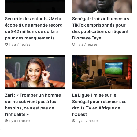
Sécurité des enfants : Meta
Sénégal : trois influenceurs
écope d’une amende record
TikTok emprisonnés pour
de 942 millions de dollars
des publications critiquant
pour des manquements
Diomaye Faye
il y a 7 heures
il y a 7 heures
Zari : « Tromper un homme
La Ligue 1 mise sur le
qui ne subvient pas à tes
Sénégal pour relancer ses
besoins, ce n’est pas de
droits TV en Afrique de
l’infidélité »
l’Ouest
il y a 11 heures
il y a 12 heures