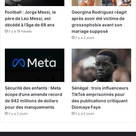
Football : Jorge Messi, le
Georgina Rodriguez réagit
père de Leo Messi, est
après avoir été victime de
décédé à l’âge de 68 ans
grossophobie avant son
mariage supposé
il y a 19 heures
il y a 2 jours
Sécurité des enfants : Meta
Sénégal : trois influenceurs
écope d’une amende record
TikTok emprisonnés pour
de 942 millions de dollars
des publications critiquant
pour des manquements
Diomaye Faye
il y a 2 jours
il y a 2 jours