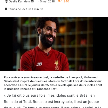
Envoyer
Gaelle Kamdem
5 mai 2018
1 340
un
Temps de lecture 1 minute
courriel
Pour arriver à son niveau actuel, la vedette de Liverpool, Mohamed
Salah s’est inspiré de quelques stars du football. Lors d’une interview
accordée à CNN, le joueur de 25 ans a révélé que ses deux idoles sont
le Brésilien Ronaldo et Francesco Totti.
« Je l’ai dit plusieurs fois, mes idoles sont le Brésilien
Ronaldo et Totti. Ronaldo est incroyable, il est un joueur
de qualité. En tant que personne, Il est calme, génial, très