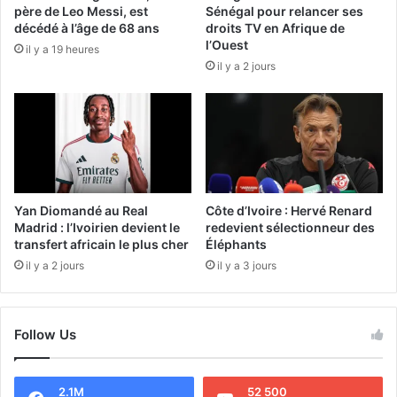
père de Leo Messi, est
Sénégal pour relancer ses
décédé à l’âge de 68 ans
droits TV en Afrique de
l’Ouest
il y a 19 heures
il y a 2 jours
Yan Diomandé au Real
Côte d’Ivoire : Hervé Renard
Madrid : l’Ivoirien devient le
redevient sélectionneur des
transfert africain le plus cher
Éléphants
il y a 2 jours
il y a 3 jours
Follow Us
2.1M
52 500