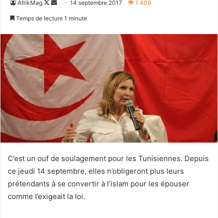
Follow
Envoyer
AfrikMag
14 septembre 2017
1 409
on
un
Temps de lecture 1 minute
X
courriel
C’est un ouf de soulagement pour les Tunisiennes. Depuis
ce jeudi 14 septembre, elles n’obligeront plus leurs
prétendants à se convertir à l’islam pour les épouser
comme l’exigeait la loi.