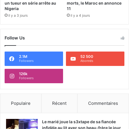
un tueur en série arrête au
morts, le Maroc en annonce
Nigeria
11
il y a 3 jours
il y a 4 jours
Follow Us
2.1M
52 500
Followers
Abonnés
126k
Followers
Populaire
Récent
Commentaires
Le marié joue la s3xtape de sa fiancée
infidèle au lit avec son beau-frère le jour