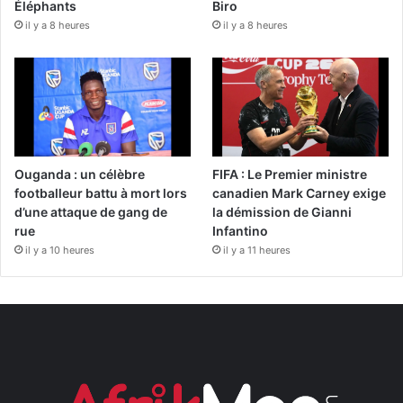
Éléphants
Biro
il y a 8 heures
il y a 8 heures
Ouganda : un célèbre
FIFA : Le Premier ministre
footballeur battu à mort lors
canadien Mark Carney exige
d’une attaque de gang de
la démission de Gianni
rue
Infantino
il y a 10 heures
il y a 11 heures