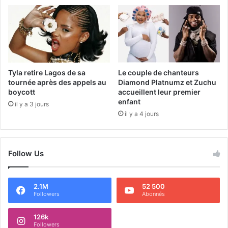
Tyla retire Lagos de sa
Le couple de chanteurs
tournée après des appels au
Diamond Platnumz et Zuchu
boycott
accueillent leur premier
enfant
il y a 3 jours
il y a 4 jours
Follow Us
2.1M
52 500
Followers
Abonnés
126k
Followers