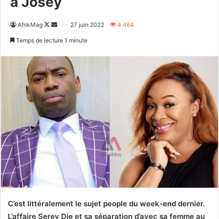
à Josey
Follow
Envoyer
AfrikMag
27 juin 2022
4 464
on
un
Temps de lecture 1 minute
X
courriel
C’est littéralement le sujet people du week-end dernier.
L’affaire Serey Die et sa séparation d’avec sa femme au