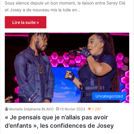
Sous silence depuis un bon moment, la liaison entre Serey Dié
et Josey a de nouveau mis la toile en…
Lire la suite »
Uncategorized
Murielle Stéphanie BLAVO
15 février 2023
1 297
« Je pensais que je n’allais pas avoir
d’enfants », les confidences de Josey