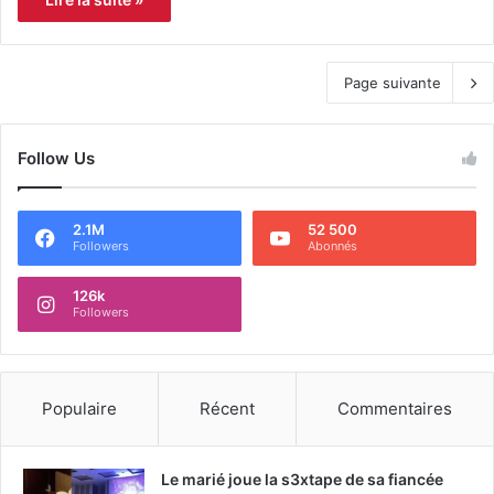
Page suivante
Follow Us
2.1M
52 500
Followers
Abonnés
126k
Followers
Populaire
Récent
Commentaires
Le marié joue la s3xtape de sa fiancée