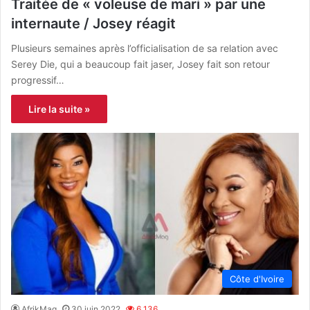
Traitée de « voleuse de mari » par une
internaute / Josey réagit
Plusieurs semaines après l’officialisation de sa relation avec
Serey Die, qui a beaucoup fait jaser, Josey fait son retour
progressif…
Lire la suite »
Côte d'Ivoire
AfrikMag
30 juin 2022
6 136