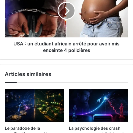
USA : un étudiant africain arrêté pour avoir mis
enceinte 4 policières
Articles similaires
Le paradoxe de la
La psychologie des crash