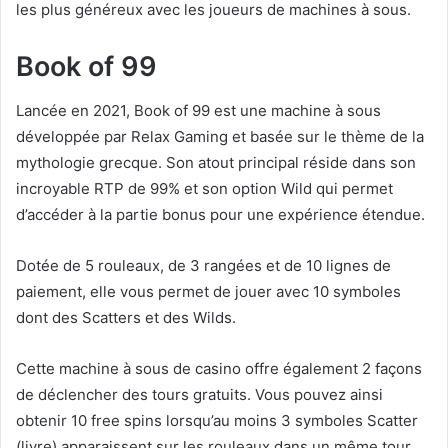
les plus généreux avec les joueurs de machines à sous.
Book of 99
Lancée en 2021, Book of 99 est une machine à sous
développée par Relax Gaming et basée sur le thème de la
mythologie grecque. Son atout principal réside dans son
incroyable RTP de 99% et son option Wild qui permet
d’accéder à la partie bonus pour une expérience étendue.
Dotée de 5 rouleaux, de 3 rangées et de 10 lignes de
paiement, elle vous permet de jouer avec 10 symboles
dont des Scatters et des Wilds.
Cette machine à sous de casino offre également 2 façons
de déclencher des tours gratuits. Vous pouvez ainsi
obtenir 10 free spins lorsqu’au moins 3 symboles Scatter
(livre) apparaissent sur les rouleaux dans un même tour