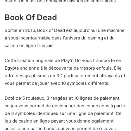
haute. Un must des nouveaux casinos en ligne fiables.
Book Of Dead
Sortie en 2016, Book of Dead est aujourd’hui une machine
à sous incontournable dans l’univers du gaming et du
casino en ligne français.
Cette création originale de Play’n Go vous transporte en
Egypte ancienne à la découverte de trésors enfouis. Elle
offre des graphismes en 3D particulièrement attrayants et
vous permet de jouer avec 10 symboles différents.
Doté de 5 rouleaux, 3 rangées et 10 lignes de paiement,
ce jeu vous permet de déclencher des connexions à partir
de 3 symboles identiques sur une ligne de paiement. Ce
jeu de casino en ligne payant vous donne également
accès à une partie bonus qui vous permet de recevoir