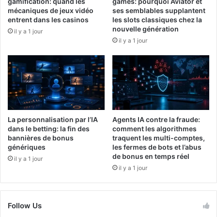
gamification: quand les
games: pourquoi Aviator et
mécaniques de jeux vidéo
ses semblables supplantent
entrent dans les casinos
les slots classiques chez la
nouvelle génération
il y a 1 jour
il y a 1 jour
La personnalisation par l’IA
Agents IA contre la fraude:
dans le betting: la fin des
comment les algorithmes
bannières de bonus
traquent les multi-comptes,
génériques
les fermes de bots et l’abus
de bonus en temps réel
il y a 1 jour
il y a 1 jour
Follow Us