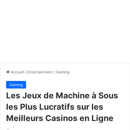
Accueil
/
Entertainment
/
Gaming
Gaming
Les Jeux de Machine à Sous
les Plus Lucratifs sur les
Meilleurs Casinos en Ligne