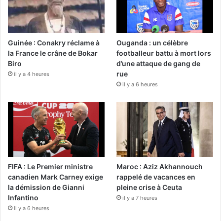
Guinée : Conakry réclame à
Ouganda : un célèbre
la France le crâne de Bokar
footballeur battu à mort lors
Biro
d’une attaque de gang de
rue
il y a 4 heures
il y a 6 heures
FIFA : Le Premier ministre
Maroc : Aziz Akhannouch
canadien Mark Carney exige
rappelé de vacances en
la démission de Gianni
pleine crise à Ceuta
Infantino
il y a 7 heures
il y a 6 heures