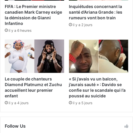
FIFA : Le Premier ministre
Inquiétudes concernant la
canadien Mark Carney exige
santé d’Ariana Grande : les
la démission de Gianni
rumeurs vont bon train
Infantino
il y a 2 jours
il y a 6 heures
Le couple de chanteurs
« Si j’avais vu un balcon,
Diamond Platnumz et Zuchu
j’aurais sauté » : Davido se
accueillent leur premier
confie sur le scandale qui l’a
enfant
poussé au suicide
il y a 4 jours
il y a 5 jours
Follow Us