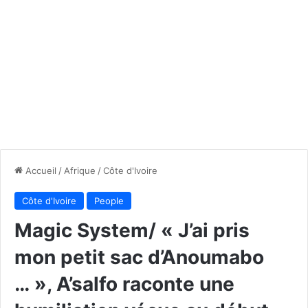
Accueil
/
Afrique
/
Côte d'Ivoire
Côte d'Ivoire
People
Magic System/ « J’ai pris
mon petit sac d’Anoumabo
… », A’salfo raconte une