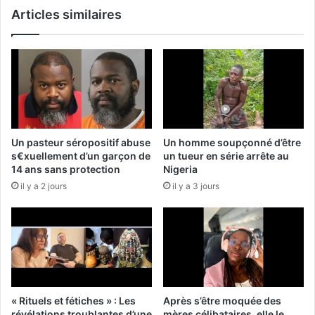
Articles similaires
Un pasteur séropositif abuse
Un homme soupçonné d’être
s€xuellement d’un garçon de
un tueur en série arrête au
14 ans sans protection
Nigeria
il y a 2 jours
il y a 3 jours
« Rituels et fétiches » : Les
Après s’être moquée des
révélations troublantes d’une
mères célibataires, elle le