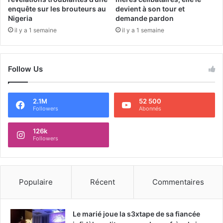
enquête sur les brouteurs au
devient à son tour et
Nigeria
demande pardon
il y a 1 semaine
il y a 1 semaine
Follow Us
2.1M
52 500
Followers
Abonnés
126k
Followers
Populaire
Récent
Commentaires
Le marié joue la s3xtape de sa fiancée