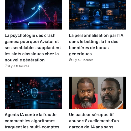
La psychologie des crash
La personnalisation par l’IA
games: pourquoi Aviator et
dans le betting: la fin des
ses semblables supplantent
bannières de bonus
les slots classiques chez la
génériques
nouvelle génération
il y a 8 heures
il y a 8 heures
Agents IA contre la fraude:
Un pasteur séropositif
comment les algorithmes
abuse s€xuellement d’un
traquent les multi-comptes,
garçon de 14 ans sans