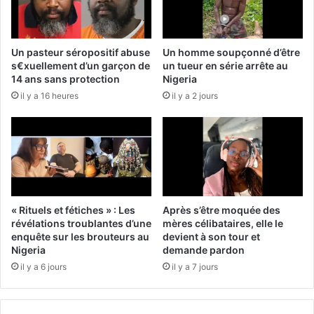
Un pasteur séropositif abuse
Un homme soupçonné d’être
s€xuellement d’un garçon de
un tueur en série arrête au
14 ans sans protection
Nigeria
il y a 16 heures
il y a 2 jours
« Rituels et fétiches » : Les
Après s’être moquée des
révélations troublantes d’une
mères célibataires, elle le
enquête sur les brouteurs au
devient à son tour et
Nigeria
demande pardon
il y a 6 jours
il y a 7 jours