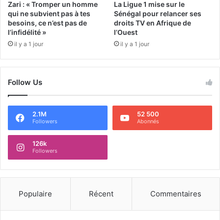
Zari : « Tromper un homme
La Ligue 1 mise sur le
qui ne subvient pas à tes
Sénégal pour relancer ses
besoins, ce n’est pas de
droits TV en Afrique de
l’infidélité »
l’Ouest
il y a 1 jour
il y a 1 jour
Follow Us
2.1M
52 500
Followers
Abonnés
126k
Followers
Populaire
Récent
Commentaires