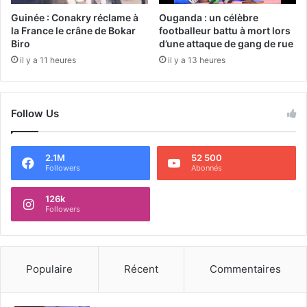
Guinée : Conakry réclame à
Ouganda : un célèbre
la France le crâne de Bokar
footballeur battu à mort lors
Biro
d’une attaque de gang de rue
il y a 11 heures
il y a 13 heures
Follow Us
2.1M
52 500
Followers
Abonnés
126k
Followers
Populaire
Récent
Commentaires