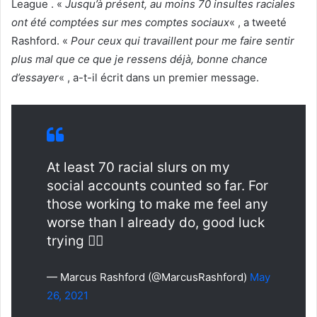
League . «
Jusqu’à présent, au moins 70 insultes raciales
ont été comptées sur mes comptes sociaux
« , a tweeté
Rashford. «
Pour ceux qui travaillent pour me faire sentir
plus mal que ce que je ressens déjà, bonne chance
d’essayer
« , a-t-il écrit dans un premier message.
At least 70 racial slurs on my
social accounts counted so far. For
those working to make me feel any
worse than I already do, good luck
trying 👍🏾
— Marcus Rashford (@MarcusRashford)
May
26, 2021