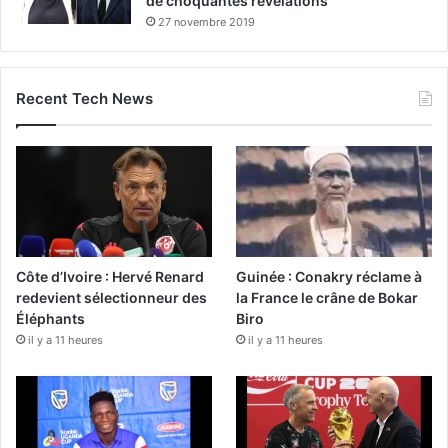
de choquantes révélations
27 novembre 2019
Recent Tech News
Côte d’Ivoire : Hervé Renard
Guinée : Conakry réclame à
redevient sélectionneur des
la France le crâne de Bokar
Éléphants
Biro
il y a 11 heures
il y a 11 heures