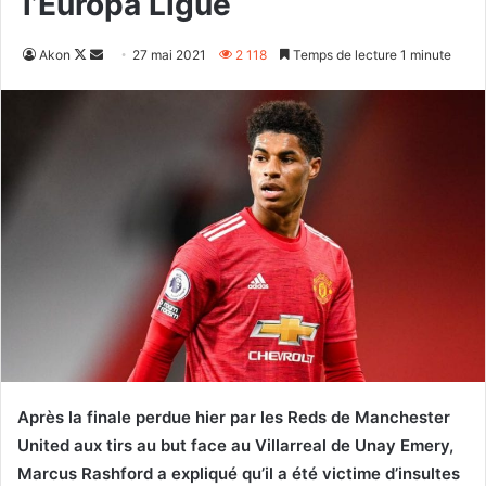
l’Europa Ligue
Follow
Envoyer
Akon
27 mai 2021
2 118
Temps de lecture 1 minute
on
un
X
courriel
Après la finale perdue hier par les Reds de Manchester
United aux tirs au but face au Villarreal de Unay Emery,
Marcus Rashford a expliqué qu’il a été victime d’insultes