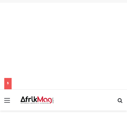
Menu
R