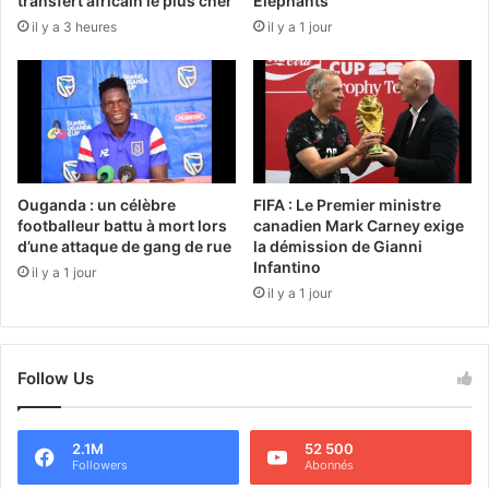
transfert africain le plus cher
Éléphants
il y a 3 heures
il y a 1 jour
Ouganda : un célèbre
FIFA : Le Premier ministre
footballeur battu à mort lors
canadien Mark Carney exige
d’une attaque de gang de rue
la démission de Gianni
Infantino
il y a 1 jour
il y a 1 jour
Follow Us
2.1M
52 500
Followers
Abonnés