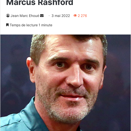
Marcus Rashford
Envoyer
Jean Marc Ehoué
3 mai 2022
2 276
un
Temps de lecture 1 minute
courriel