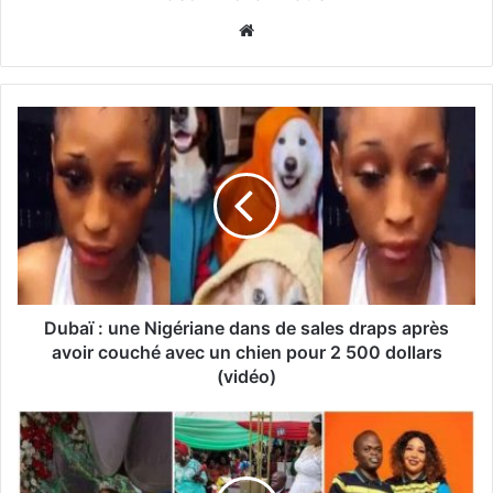
Website
Dubaï : une Nigériane dans de sales draps après
avoir couché avec un chien pour 2 500 dollars
(vidéo)