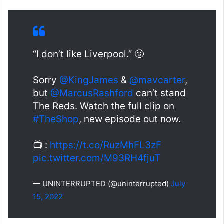
“I don’t like Liverpool.” 🤢
Sorry
@KingJames
&
@mavcarter
,
but
@MarcusRashford
can’t stand
The Reds. Watch the full clip on
#TheShop
, new episode out now.
📺 :
https://t.co/RuzMhFL3zF
pic.twitter.com/M93RH4fjuT
— UNINTERRUPTED (@uninterrupted)
July
15, 2022