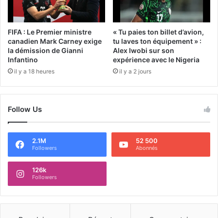
FIFA : Le Premier ministre
« Tu paies ton billet d’avion,
canadien Mark Carney exige
tu laves ton équipement » :
la démission de Gianni
Alex Iwobi sur son
Infantino
expérience avec le Nigeria
il y a 18 heures
il y a 2 jours
Follow Us
2.1M
52 500
Followers
Abonnés
126k
Followers