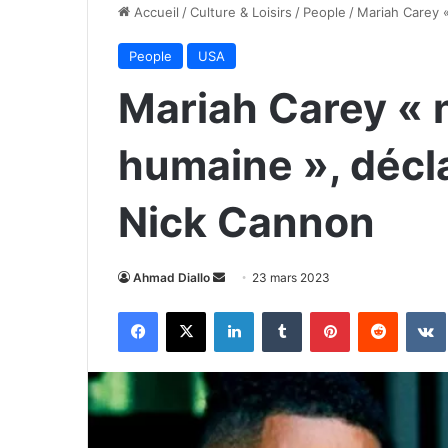
Accueil
/
Culture & Loisirs
/
People
/
Mariah Carey «
People
USA
Mariah Carey « n
humaine », décl
Nick Cannon
Envoyer
Ahmad Diallo
23 mars 2023
un
Facebook
X
Linkedin
Tumblr
Pinterest
Reddit
courriel