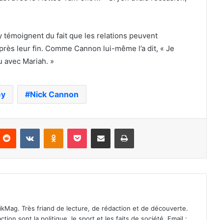
 témoignent du fait que les relations peuvent
près leur fin. Comme Cannon lui-même l’a dit, « Je
u avec Mariah. »
ey
Nick Cannon
nterest
Reddit
VKontakte
Odnoklassniki
Pocket
Partager par email
Imprimer
ikMag. Très friand de lecture, de rédaction et de découverte.
on sont la politique, le sport et les faits de société. Email :