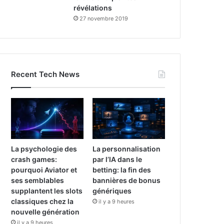
révélations
27 novembre 2019
Recent Tech News
La psychologie des
La personnalisation
crash games:
par l’IA dans le
pourquoi Aviator et
betting: la fin des
ses semblables
bannières de bonus
supplantent les slots
génériques
classiques chez la
il y a 9 heures
nouvelle génération
il y a 9 heures