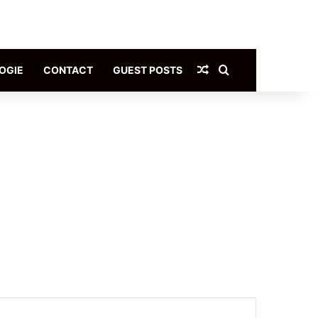
Article Aléatoire
Rechercher
OGIE
CONTACT
GUEST POSTS