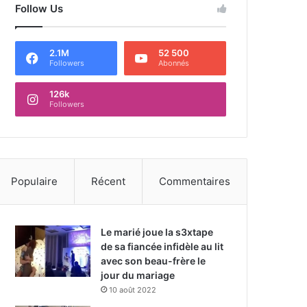
Follow Us
2.1M
52 500
Followers
Abonnés
126k
Followers
Populaire
Récent
Commentaires
Le marié joue la s3xtape
de sa fiancée infidèle au lit
avec son beau-frère le
jour du mariage
10 août 2022