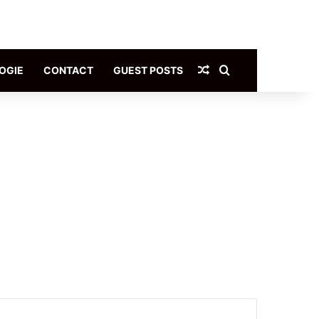
Article Aléatoire
Rechercher
OGIE
CONTACT
GUEST POSTS