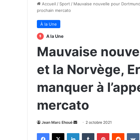
Accueil
/
Sport
/
Mauvaise nouvelle pour Dortmund e
prochain mercato
À la Une
A la Une
Mauvaise nouve
et la Norvège, E
manquer à l’appe
mercato
Envoyer
Jean Marc Ehoué
2 octobre 2021
un
Facebook
X
Linkedin
Tumblr
Pinterest
Reddit
courriel