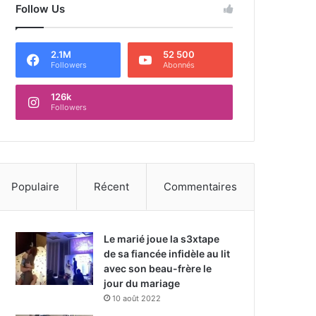
Follow Us
2.1M
52 500
Followers
Abonnés
126k
Followers
Populaire
Récent
Commentaires
Le marié joue la s3xtape
de sa fiancée infidèle au lit
avec son beau-frère le
jour du mariage
10 août 2022