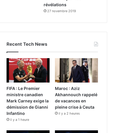
révélations
27 novembre 2019
Recent Tech News
FIFA : Le Premier
Maroc : Aziz
ministre canadien
Akhannouch rappelé
Mark Carney exige la
de vacances en
démission de Gianni
pleine crise à Ceuta
Infantino
il y a 2 heures
il y a 1 heure