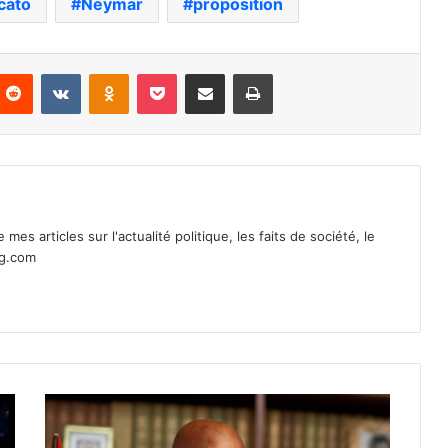
cato
Neymar
proposition
nterest
Reddit
VKontakte
Odnoklassniki
Pocket
Partager par email
Imprimer
mes articles sur l'actualité politique, les faits de société, le
ag.com