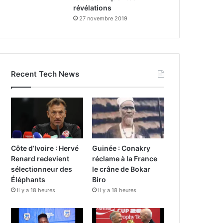
révélations
27 novembre 2019
Recent Tech News
Côte d’Ivoire : Hervé
Guinée : Conakry
Renard redevient
réclame à la France
sélectionneur des
le crâne de Bokar
Éléphants
Biro
il y a 18 heures
il y a 18 heures