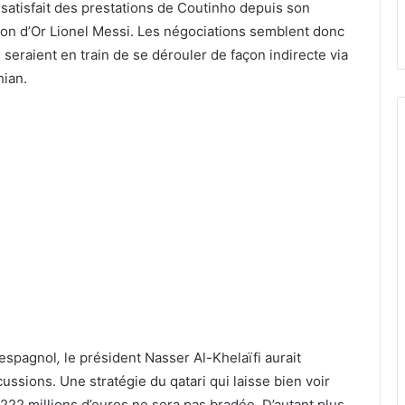
ut satisfait des prestations de Coutinho depuis son
llon d’Or Lionel Messi. Les négociations semblent donc
 seraient en train de se dérouler de façon indirecte via
hian.
n espagnol
,
le président Nasser Al-Khelaïfi aurait
ssions. Une stratégie du qatari qui laisse bien voir
 222 millions d’euros ne sera pas bradée. D’autant plus