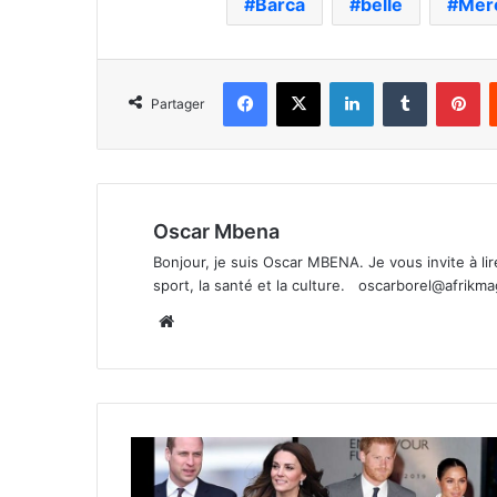
Barca
belle
Mer
Facebook
X
Linkedin
Tumblr
Pi
Partager
Oscar Mbena
Bonjour, je suis Oscar MBENA. Je vous invite à lire 
sport, la santé et la culture.
oscarborel@afrikm
Website