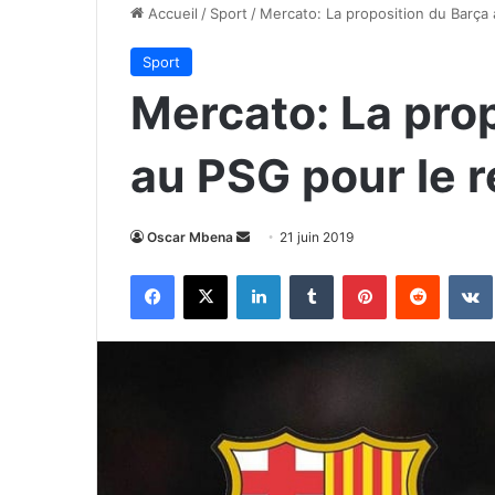
Accueil
/
Sport
/
Mercato: La proposition du Barça
Sport
Mercato: La pro
au PSG pour le 
Envoyer
Oscar Mbena
21 juin 2019
un
Facebook
X
Linkedin
Tumblr
Pinterest
Reddit
courriel