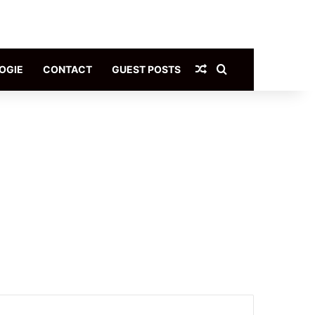
Article Aléatoire
Rechercher
OGIE
CONTACT
GUEST POSTS