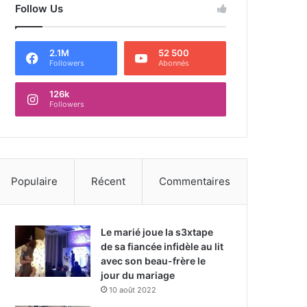
Follow Us
2.1M
52 500
Followers
Abonnés
126k
Followers
Populaire
Récent
Commentaires
Le marié joue la s3xtape
de sa fiancée infidèle au lit
avec son beau-frère le
jour du mariage
10 août 2022