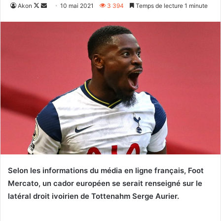
Follow
Envoyer
Akon
10 mai 2021
3 394
Temps de lecture 1 minute
on
un
X
courriel
Selon les informations du média en ligne français, Foot
Mercato, un cador européen se serait renseigné sur le
latéral droit ivoirien de Tottenahm Serge Aurier.