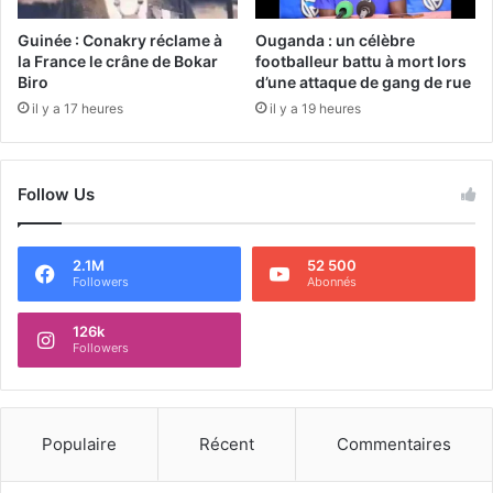
Guinée : Conakry réclame à
Ouganda : un célèbre
la France le crâne de Bokar
footballeur battu à mort lors
Biro
d’une attaque de gang de rue
il y a 17 heures
il y a 19 heures
Follow Us
2.1M
52 500
Followers
Abonnés
126k
Followers
Populaire
Récent
Commentaires