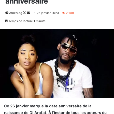
anniversaire
Follow
Envoyer
AfrikMag
26 janvier 2023
2 108
on
un
Temps de lecture 1 minute
X
courriel
Ce 26 janvier marque la date anniversaire de la
naissance de Dj Arafat. À l’instar de tous les acteurs du