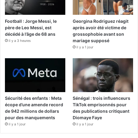
Football : Jorge Messi, le
Georgina Rodriguez réagit
père de Leo Messi, est
après avoir été victime de
décédé à l’âge de 68 ans
grossophobie avant son
mariage supposé
il y a 3 heures
il y a 1 jour
Sécurité des enfants : Meta
Sénégal : trois influenceurs
écope d’une amende record
TikTok emprisonnés pour
de 942 millions de dollars
des publications critiquant
pour des manquements
Diomaye Faye
il y a 1 jour
il y a 1 jour