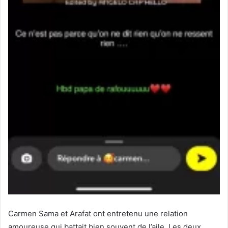
Carmen Sama et Arafat ont entretenu une relation
amoureuse qui battait bien souvent de l’aile. Les deux