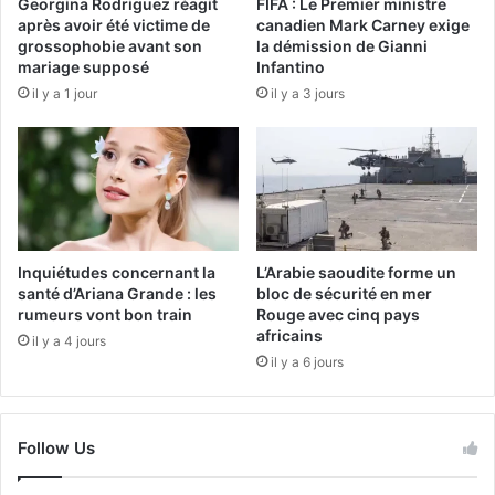
Georgina Rodriguez réagit
FIFA : Le Premier ministre
après avoir été victime de
canadien Mark Carney exige
grossophobie avant son
la démission de Gianni
mariage supposé
Infantino
il y a 1 jour
il y a 3 jours
Inquiétudes concernant la
L’Arabie saoudite forme un
santé d’Ariana Grande : les
bloc de sécurité en mer
rumeurs vont bon train
Rouge avec cinq pays
africains
il y a 4 jours
il y a 6 jours
Follow Us