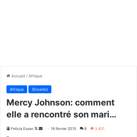
Accueil
/
Afrique
Afrique
Showbiz
Mercy Johnson: comment
elle a rencontré son mari…
Follow
Envoyer
Felicia Essan
16 février 2015
8
3 421
on
un