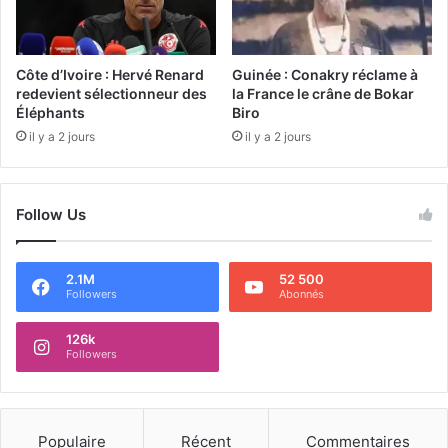
Côte d’Ivoire : Hervé Renard
Guinée : Conakry réclame à
redevient sélectionneur des
la France le crâne de Bokar
Éléphants
Biro
il y a 2 jours
il y a 2 jours
Follow Us
2.1M
52 500
Followers
Abonnés
126k
Followers
Populaire
Récent
Commentaires