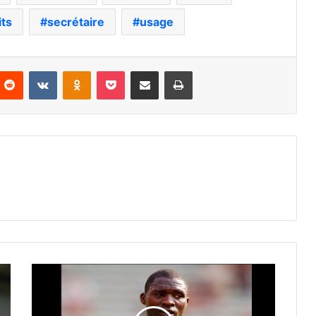
ts
secrétaire
usage
nterest
Reddit
VKontakte
Odnoklassniki
Pocket
Partager par email
Imprimer