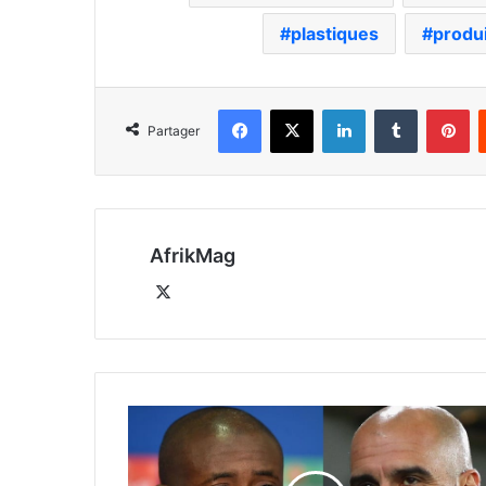
plastiques
produi
Facebook
X
Linkedin
Tumblr
Pi
Partager
AfrikMag
X