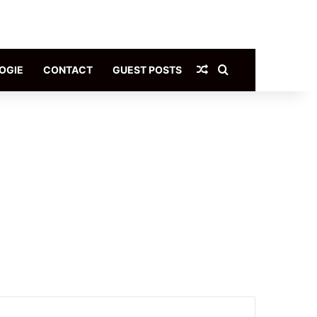
Article Aléatoire
Rechercher
OGIE
CONTACT
GUEST POSTS