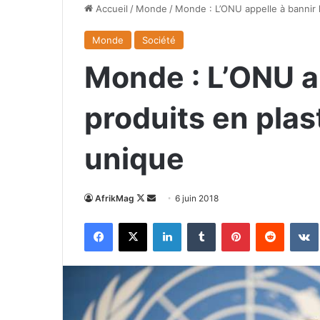
Accueil
/
Monde
/
Monde : L’ONU appelle à bannir 
Monde
Société
Monde : L’ONU ap
produits en plas
unique
Follow
Envoyer
AfrikMag
6 juin 2018
on
un
Facebook
X
Linkedin
Tumblr
Pinterest
Reddit
X
courriel