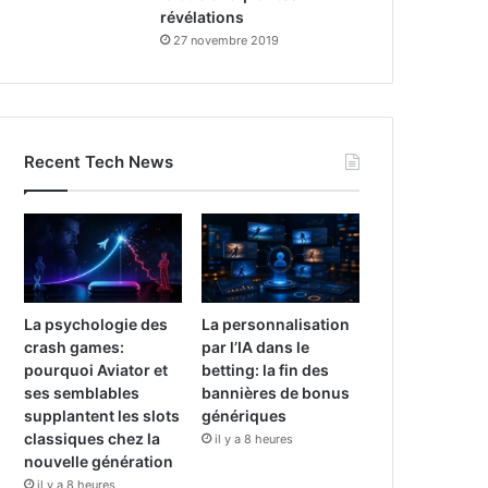
révélations
27 novembre 2019
Recent Tech News
La psychologie des
La personnalisation
crash games:
par l’IA dans le
pourquoi Aviator et
betting: la fin des
ses semblables
bannières de bonus
supplantent les slots
génériques
classiques chez la
il y a 8 heures
nouvelle génération
il y a 8 heures