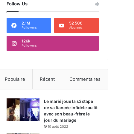
Follow Us
2.1M
52 500
Followers
Abonnés
126k
Followers
Populaire
Récent
Commentaires
Le marié joue la s3xtape
de sa fiancée infidèle au lit
avec son beau-frère le
jour du mariage
10 août 2022