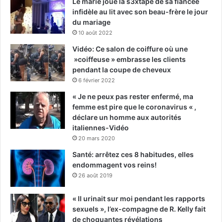
Le marié joue la s3xtape de sa fiancée
infidèle au lit avec son beau-frère le jour
du mariage
10 août 2022
Vidéo: Ce salon de coiffure où une
»coiffeuse » embrasse les clients
pendant la coupe de cheveux
6 février 2022
« Je ne peux pas rester enfermé, ma
femme est pire que le coronavirus « ,
déclare un homme aux autorités
italiennes-Vidéo
20 mars 2020
Santé: arrêtez ces 8 habitudes, elles
endommagent vos reins!
26 août 2019
« Il urinait sur moi pendant les rapports
sexuels », l’ex-compagne de R. Kelly fait
de choquantes révélations