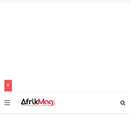
Menu
R