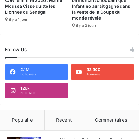
CAN féminine 2026 : Mame
Le montant choquant que
Moussa Cissé quitte les
Infantino aurait gagné dans
Lionnes du Sénégal
la vente de la Coupe du
monde révélé
il y a 1 jour
il y a 2 jours
Follow Us
2.1M
52 500
Followers
Abonnés
126k
Followers
Populaire
Récent
Commentaires