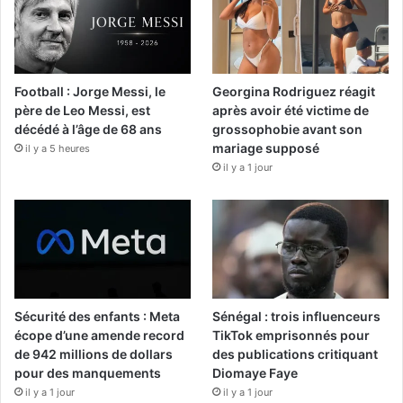
Football : Jorge Messi, le
Georgina Rodriguez réagit
père de Leo Messi, est
après avoir été victime de
décédé à l’âge de 68 ans
grossophobie avant son
mariage supposé
il y a 5 heures
il y a 1 jour
Sécurité des enfants : Meta
Sénégal : trois influenceurs
écope d’une amende record
TikTok emprisonnés pour
de 942 millions de dollars
des publications critiquant
pour des manquements
Diomaye Faye
il y a 1 jour
il y a 1 jour