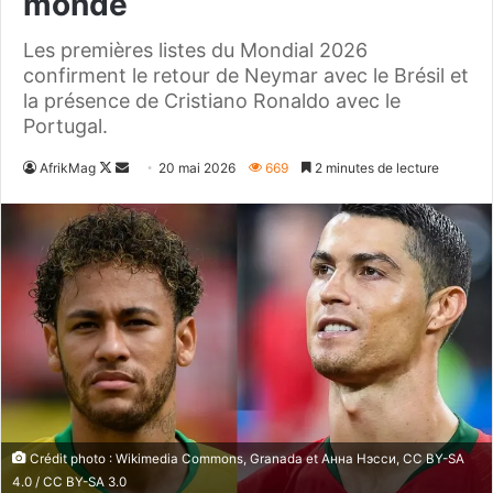
monde
Les premières listes du Mondial 2026
confirment le retour de Neymar avec le Brésil et
la présence de Cristiano Ronaldo avec le
Portugal.
Follow
Envoyer
AfrikMag
20 mai 2026
669
2 minutes de lecture
on
un
X
courriel
Crédit photo : Wikimedia Commons, Granada et Анна Нэсси, CC BY-SA
4.0 / CC BY-SA 3.0