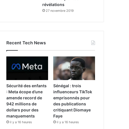
révélations
27 novembre 2019
Recent Tech News
Sécurité des enfants
Sénégal : trois
: Meta écope d’une
influenceurs TikTok
amende record de
emprisonnés pour
942 millions de
des publications
dollars pour des
critiquant Diomaye
manquements
Faye
il y a 16 heures
il y a 16 heures