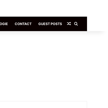
Article Aléatoire
Rechercher
OGIE
CONTACT
GUEST POSTS