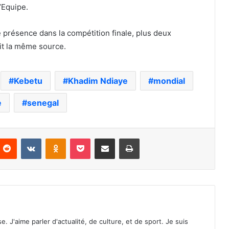
’Equipe.
e présence dans la compétition finale, plus deux
it la même source.
Kebetu
Khadim Ndiaye
mondial
e
senegal
nterest
Reddit
VKontakte
Odnoklassniki
Pocket
Partager par email
Imprimer
. J'aime parler d'actualité, de culture, et de sport. Je suis