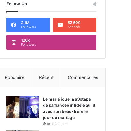
Follow Us
2.1M
52 500
Followers
Abonnés
126k
Followers
Populaire
Récent
Commentaires
Le marié joue la s3xtape
de sa fiancée infidèle au lit
avec son beau-frère le
jour du mariage
10 août 2022