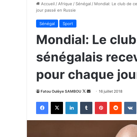
Accueil
/
Afrique
/
Sénégal
/
Mondial: Le club de c
jour passé en Russie
Sénégal
Sport
Mondial: Le club
sénégalais recev
pour chaque jou
Follow
Envoyer
Fatou Oulèye SAMBOU
16 juillet 2018
on
un
Facebook
X
Linkedin
Tumblr
Pinterest
Reddit
X
courriel