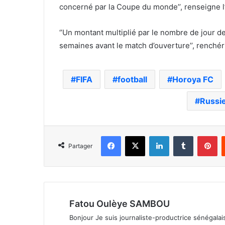
concerné par la Coupe du monde’’, renseigne l
‘’Un montant multiplié par le nombre de jour d
semaines avant le match d’ouverture’’, renchér
FIFA
football
Horoya FC
Russi
Facebook
X
Linkedin
Tumblr
Pi
Partager
Fatou Oulèye SAMBOU
Bonjour Je suis journaliste-productrice sénégalaise