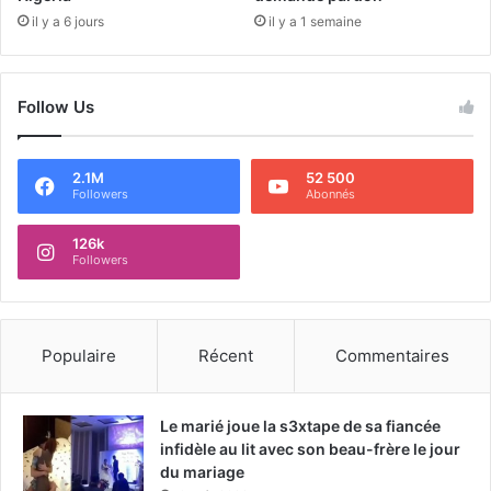
il y a 6 jours
il y a 1 semaine
Follow Us
2.1M
52 500
Followers
Abonnés
126k
Followers
Populaire
Récent
Commentaires
Le marié joue la s3xtape de sa fiancée
infidèle au lit avec son beau-frère le jour
du mariage