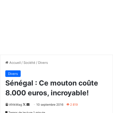
Accueil
/
Société
/
Divers
Divers
Sénégal : Ce mouton coûte
8.000 euros, incroyable!
Follow
Envoyer
AfrikMag
10 septembre 2016
2 819
on
un
Temps de lecture 1 minute