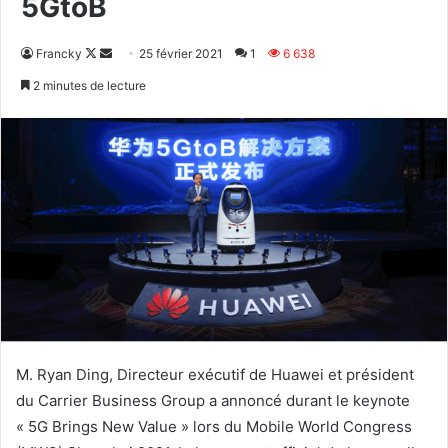
5GtoB
Follow
Envoyer
Francky
25 février 2021
1
6 638
on
un
2 minutes de lecture
X
courriel
M. Ryan Ding, Directeur exécutif de Huawei et président
du Carrier Business Group a annoncé durant le keynote
« 5G Brings New Value » lors du Mobile World Congress