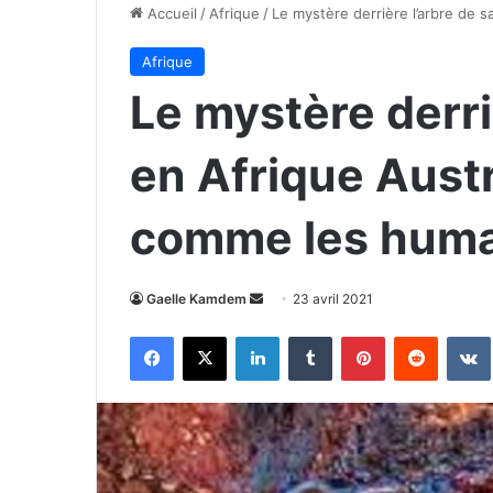
Accueil
/
Afrique
/
Le mystère derrière l’arbre de 
Afrique
Le mystère derri
en Afrique Austr
comme les huma
Envoyer
Gaelle Kamdem
23 avril 2021
un
Facebook
X
Linkedin
Tumblr
Pinterest
Reddit
courriel