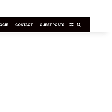
Article Aléatoire
Rechercher
OGIE
CONTACT
GUEST POSTS