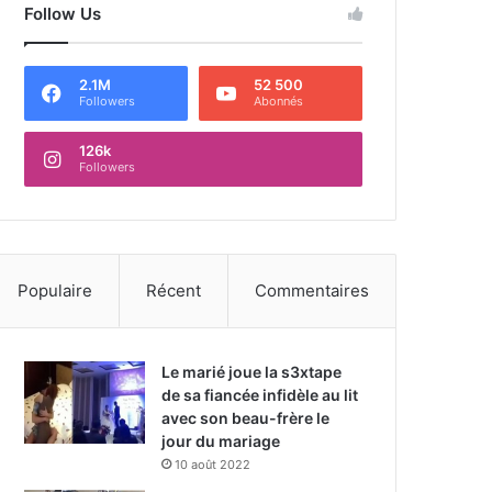
Follow Us
2.1M
52 500
Followers
Abonnés
126k
Followers
Populaire
Récent
Commentaires
Le marié joue la s3xtape
de sa fiancée infidèle au lit
avec son beau-frère le
jour du mariage
10 août 2022