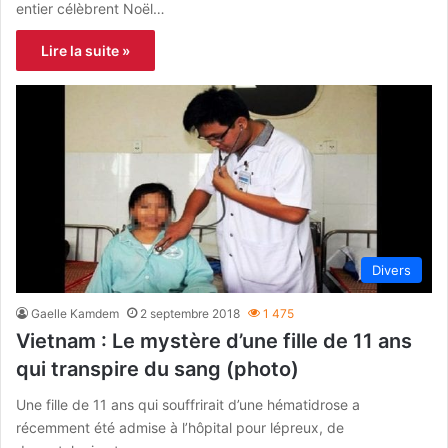
entier célèbrent Noël…
Lire la suite »
Divers
Gaelle Kamdem
2 septembre 2018
1 475
Vietnam : Le mystère d’une fille de 11 ans
qui transpire du sang (photo)
Une fille de 11 ans qui souffrirait d’une hématidrose a
récemment été admise à l’hôpital pour lépreux, de