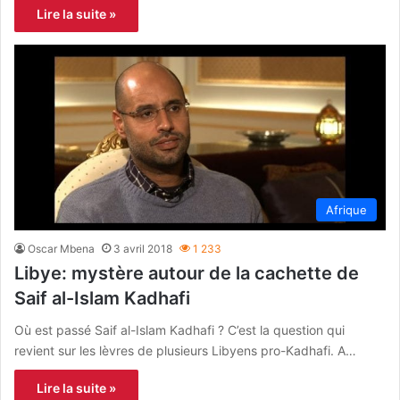
Lire la suite »
Afrique
Oscar Mbena
3 avril 2018
1 233
Libye: mystère autour de la cachette de
Saif al-Islam Kadhafi
Où est passé Saif al-Islam Kadhafi ? C’est la question qui
revient sur les lèvres de plusieurs Libyens pro-Kadhafi. A…
Lire la suite »