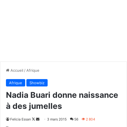
Accueil
/
Afrique
Afrique
Showbiz
Nadia Buari donne naissance
à des jumelles
Follow
Envoyer
Felicia Essan
3 mars 2015
56
2 804
on
un