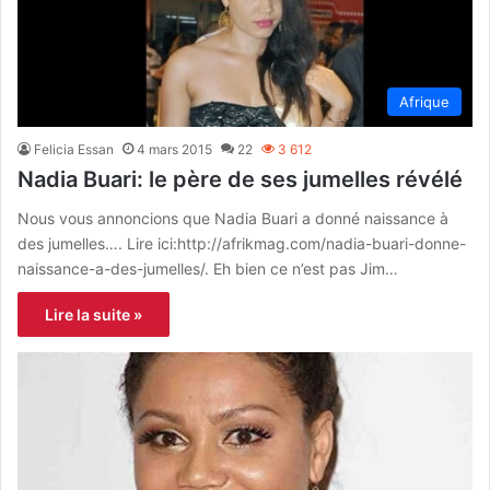
Afrique
Felicia Essan
4 mars 2015
22
3 612
Nadia Buari: le père de ses jumelles révélé
Nous vous annoncions que Nadia Buari a donné naissance à
des jumelles…. Lire ici:http://afrikmag.com/nadia-buari-donne-
naissance-a-des-jumelles/. Eh bien ce n’est pas Jim…
Lire la suite »