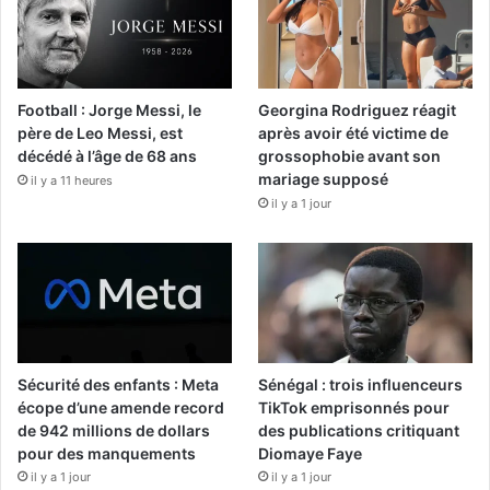
Football : Jorge Messi, le
Georgina Rodriguez réagit
père de Leo Messi, est
après avoir été victime de
décédé à l’âge de 68 ans
grossophobie avant son
mariage supposé
il y a 11 heures
il y a 1 jour
Sécurité des enfants : Meta
Sénégal : trois influenceurs
écope d’une amende record
TikTok emprisonnés pour
de 942 millions de dollars
des publications critiquant
pour des manquements
Diomaye Faye
il y a 1 jour
il y a 1 jour