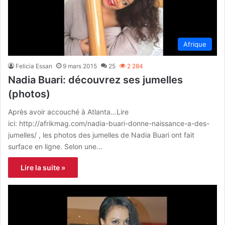
Afrique
Felicia Essan
9 mars 2015
25
2 284
Nadia Buari: découvrez ses jumelles
(photos)
Après avoir accouché à Atlanta…Lire
ici: http://afrikmag.com/nadia-buari-donne-naissance-a-des-
jumelles/ , les photos des jumelles de Nadia Buari ont fait
surface en ligne. Selon une…
Lire la suite »