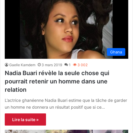
Ghana
Gaelle Kamdem
3 mars 2019
1
3 002
Nadia Buari révèle la seule chose qui
pourrait retenir un homme dans une
relation
L’actrice ghanéenne Nadia Buari estime que la tâche de garder
un homme ne donnera un résultat positif que si ce…
Lire la suite »