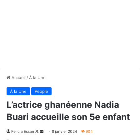
Accueil
/
À la Une
À la Une
People
L’actrice ghanéenne Nadia
Buari accueille son 5e enfant
Follow
Envoyer
Felicia Essan
8 janvier 2024
904
on
un