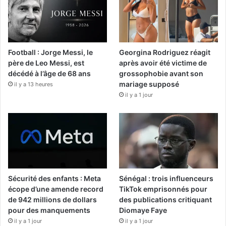
Football : Jorge Messi, le
Georgina Rodriguez réagit
père de Leo Messi, est
après avoir été victime de
décédé à l’âge de 68 ans
grossophobie avant son
mariage supposé
il y a 13 heures
il y a 1 jour
Sécurité des enfants : Meta
Sénégal : trois influenceurs
écope d’une amende record
TikTok emprisonnés pour
de 942 millions de dollars
des publications critiquant
pour des manquements
Diomaye Faye
il y a 1 jour
il y a 1 jour