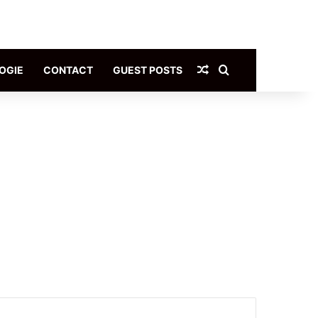
Article Aléatoire
Rechercher
OGIE
CONTACT
GUEST POSTS