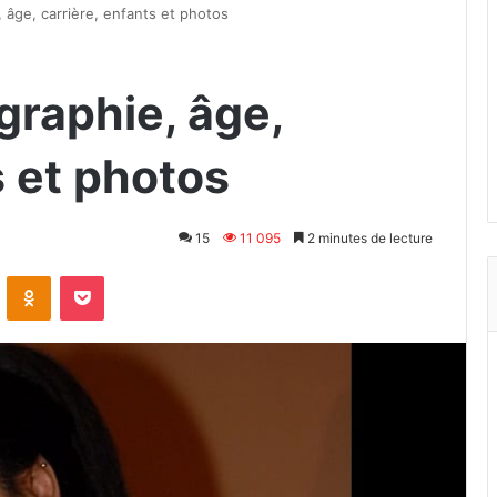
, âge, carrière, enfants et photos
ographie, âge,
s et photos
15
11 095
2 minutes de lecture
VKontakte
Odnoklassniki
Pocket