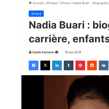
Accueil
/
Afrique
/
Ghana
/
Nadia Buari : biographie
Ghana
Nadia Buari : bi
carrière, enfant
Envoyer
Gaelle Kamdem
18 mai 2018
un
Facebook
X
Linkedin
Tumblr
Pinterest
Reddit
courriel