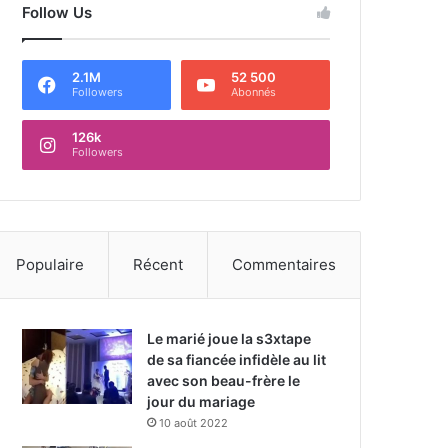
Follow Us
2.1M
52 500
Followers
Abonnés
126k
Followers
Populaire
Récent
Commentaires
Le marié joue la s3xtape
de sa fiancée infidèle au lit
avec son beau-frère le
jour du mariage
10 août 2022