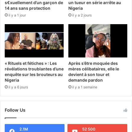
s€xuellement d’un garçon de
un tueur en série arrête au
14 ans sans protection
Nigeria
il y a 1 jour
il y a 2 jours
« Rituels et fétiches » : Les
Après s’être moquée des
révélations troublantes d’une
mères célibataires, elle le
enquête sur les brouteurs au
devient à son tour et
Nigeria
demande pardon
il y a 6 jours
il y a 1 semaine
Follow Us
2.1M
52 500