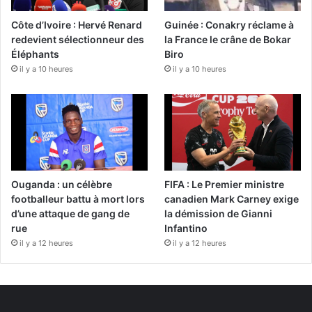
Côte d’Ivoire : Hervé Renard
Guinée : Conakry réclame à
redevient sélectionneur des
la France le crâne de Bokar
Éléphants
Biro
il y a 10 heures
il y a 10 heures
Ouganda : un célèbre
FIFA : Le Premier ministre
footballeur battu à mort lors
canadien Mark Carney exige
d’une attaque de gang de
la démission de Gianni
rue
Infantino
il y a 12 heures
il y a 12 heures