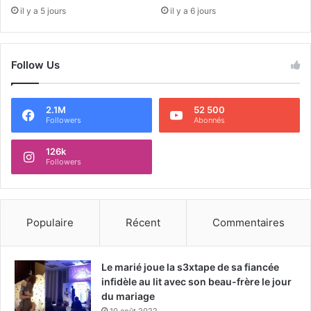
il y a 5 jours
il y a 6 jours
Follow Us
2.1M
52 500
Followers
Abonnés
126k
Followers
Populaire
Récent
Commentaires
Le marié joue la s3xtape de sa fiancée
infidèle au lit avec son beau-frère le jour
du mariage