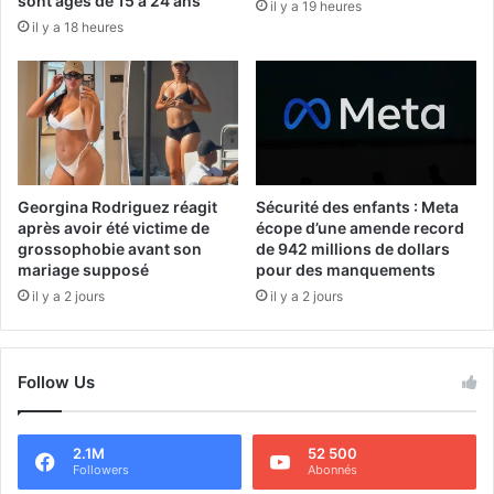
sont âgés de 15 à 24 ans
il y a 19 heures
il y a 18 heures
Georgina Rodriguez réagit
Sécurité des enfants : Meta
après avoir été victime de
écope d’une amende record
grossophobie avant son
de 942 millions de dollars
mariage supposé
pour des manquements
il y a 2 jours
il y a 2 jours
Follow Us
2.1M
52 500
Followers
Abonnés