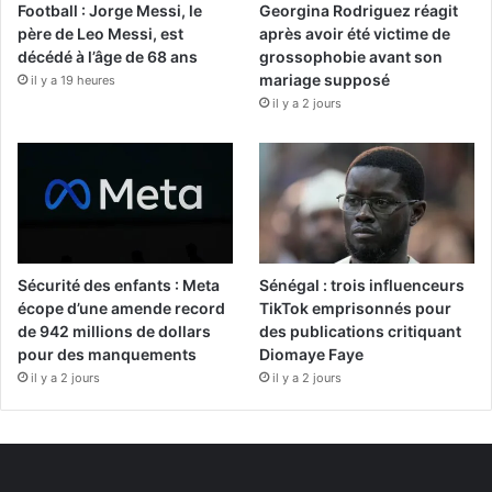
Football : Jorge Messi, le
Georgina Rodriguez réagit
père de Leo Messi, est
après avoir été victime de
décédé à l’âge de 68 ans
grossophobie avant son
mariage supposé
il y a 19 heures
il y a 2 jours
Sécurité des enfants : Meta
Sénégal : trois influenceurs
écope d’une amende record
TikTok emprisonnés pour
de 942 millions de dollars
des publications critiquant
pour des manquements
Diomaye Faye
il y a 2 jours
il y a 2 jours